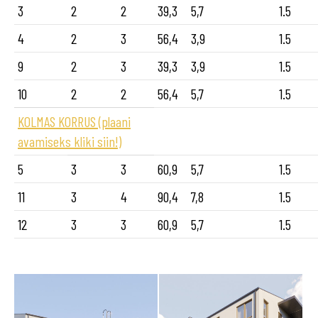
3
2
2
39,3
5,7
1.5
4
2
3
56,4
3,9
1.5
9
2
3
39,3
3,9
1.5
10
2
2
56,4
5,7
1.5
KOLMAS KORRUS (plaani
avamiseks kliki siin!)
5
3
3
60,9
5,7
1.5
11
3
4
90,4
7,8
1.5
12
3
3
60,9
5,7
1.5