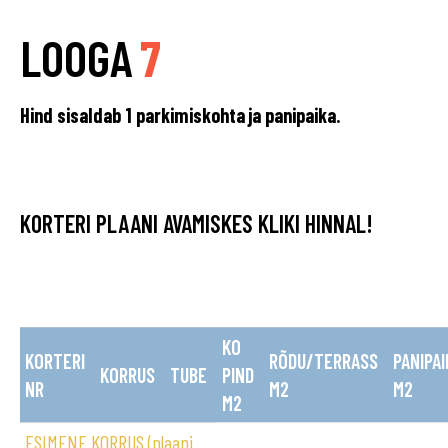
LOOGA
7
Hind sisaldab 1 parkimiskohta ja panipaika.
KORTERI PLAANI AVAMISKES KLIKI HINNAL!
KO
KORTERI
RÕDU/TERRASS
PANIPAI
KORRUS
TUBE
PIND
NR
M2
M2
M2
ESIMENE KORRUS (plaani