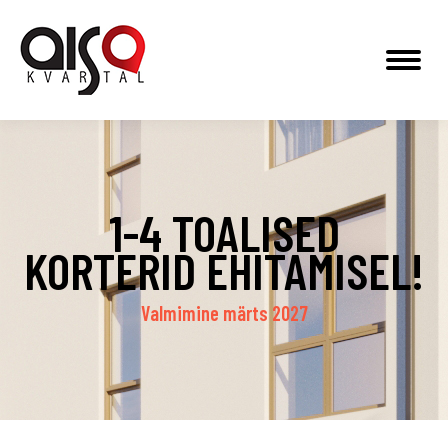
1-4 TOALISED
KORTERID EHITAMISEL!
Valmimine märts 2027