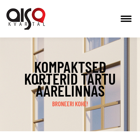
KOMPAKTSED
KORTERID TARTU
ÄÄRELINNAS
BRONEERI KOHE!