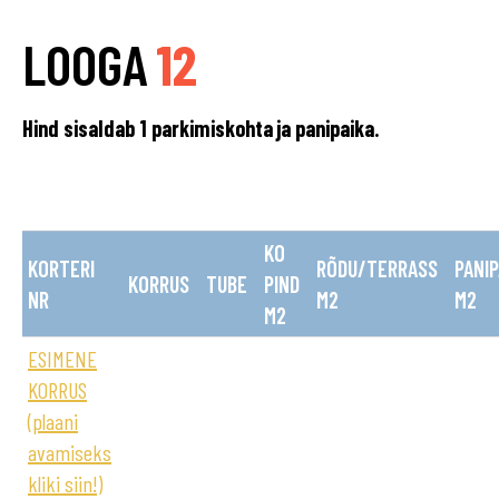
LOOGA
12
Hind sisaldab 1 parkimiskohta ja panipaika.
KO
KORTERI
RÕDU/TERRASS
PANIP
KORRUS
TUBE
PIND
NR
M2
M2
M2
ESIMENE
KORRUS
(plaani
avamiseks
kliki siin!)