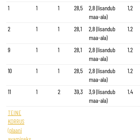
1
1
1
28,5
2,8 (lisandub
1,2
maa-ala)
2
1
1
28,1
2,8 (lisandub
1.2
maa-ala)
9
1
1
28,1
2,8 (lisandub
1.2
maa-ala)
10
1
1
28,5
2,8 (lisandub
1.2
maa-ala)
11
1
2
39,3
3,9 (lisandub
1.4
maa-ala)
TEINE
KORRUS
(plaani
avamiseks