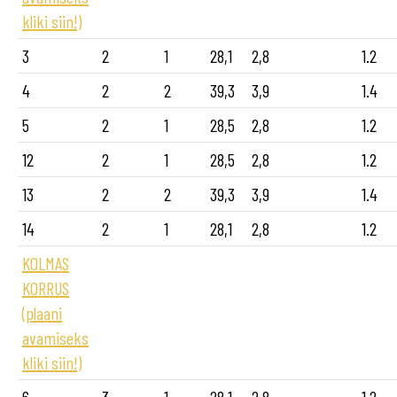
kliki siin!)
3
2
1
28,1
2,8
1.2
4
2
2
39,3
3,9
1.4
5
2
1
28,5
2,8
1.2
12
2
1
28,5
2,8
1.2
13
2
2
39,3
3,9
1.4
14
2
1
28,1
2,8
1.2
KOLMAS
KORRUS
(plaani
avamiseks
kliki siin!)